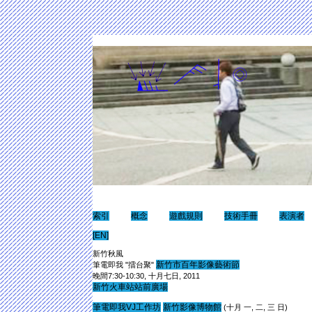
索引
概念
遊戲規則
技術手冊
表演者
[EN]
新竹秋風
新竹市百年影像藝術節
筆電即我 "擂台聚"
晚間7:30-10:30, 十月七日, 2011
新竹火車站站前廣場
筆電即我VJ工作坊
新竹影像博物館
(十月 一, 二, 三 日)