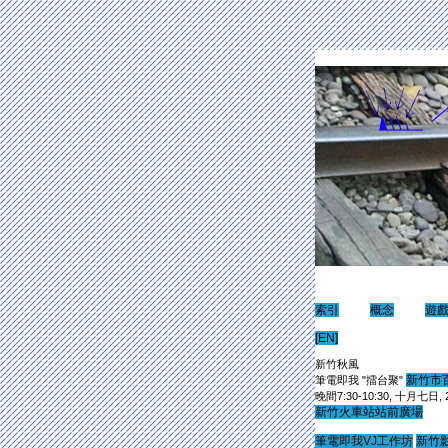
索引
概念
遊
[EN]
新竹秋風
新竹市
筆電即我 "擂台聚"
晚間7:30-10:30, 十月七日, 
新竹火車站站前廣場
筆電即我VJ工作坊
新竹