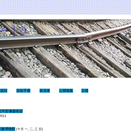
戲規則
技術手冊
表演者
公開徵集
文檔
百年影像藝術節
2011
影像博物館
(十月 一, 二, 三 日)